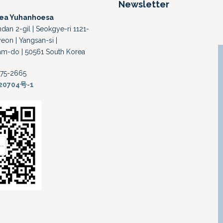
Newsletter
rea Yuhanhoesa
an 2-gil | Seokgye-ri 1121-
eon | Yangsan-si |
-do | 50561 South Korea
-375-2665
20704号-1