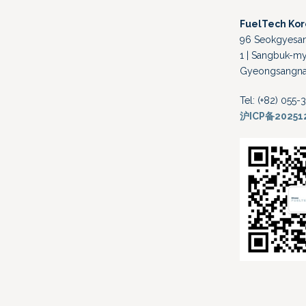
FuelTech Ko
96 Seokgyesand
1 | Sangbuk-my
Gyeongsangnam
Tel: (+82) 055
沪ICP备20251