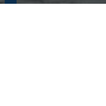
返回新闻界面
Eltronic FuelTech 庆
祝燃气阀组（GVT）投
入商业使用10周年