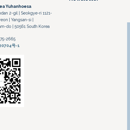
rea Yuhanhoesa
an 2-gil | Seokgye-ri 1121-
eon | Yangsan-si |
-do | 50561 South Korea
-375-2665
20704号-1