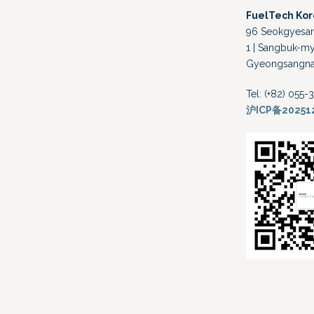
FuelTech Ko
96 Seokgyesand
1 | Sangbuk-my
Gyeongsangnam
Tel: (+82) 055
沪ICP备20251