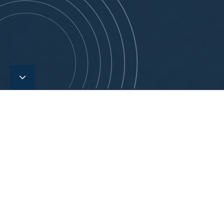
实有效的工程解决方案
Søren Herlev Schytt — 生产工程师
我于 2023 年末加入 FuelTech，自此以生产工程师的身份参与
了各类工作。我拥有钣金工从业背景，同时对发动机技术与绿
色替代燃料抱有浓厚兴趣，FuelTech 对我而言再合适不过。我